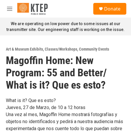
Skip to main content
S
Donate
e
M
a
e
r
n
We are operating on low power due to some issues at our
c
u
transmitter site. Our engineering staff is working on the issue.
h
u
e
Art & Museum Exhibits
,
Classes/Workshops
,
Community Events
r
Magoffin Home: New
y
Program: 55 and Better/
What is it? Que es esto?
What is it? Que es esto?
Jueves, 27 de Marzo, de 10 a 12 horas
Una vez al mes, Magoffin Home mostrará fotografías y
objetos no identificados y pedirá a nuestra audiencia más
experimentada que nos cuente todo lo que puedan sobre