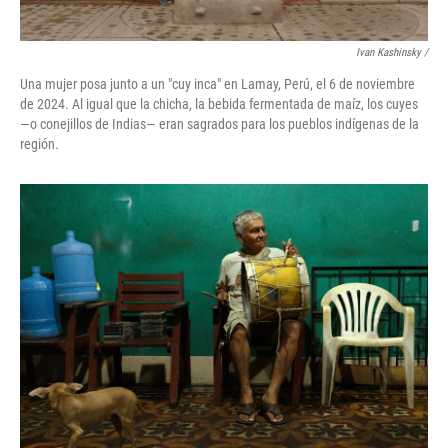
Ivan Kashinsky
/
Una mujer posa junto a un "cuy inca" en Lamay, Perú, el 6 de noviembre
de 2024. Al igual que la chicha, la bebida fermentada de maíz, los cuyes
—o conejillos de Indias— eran sagrados para los pueblos indígenas de la
región.