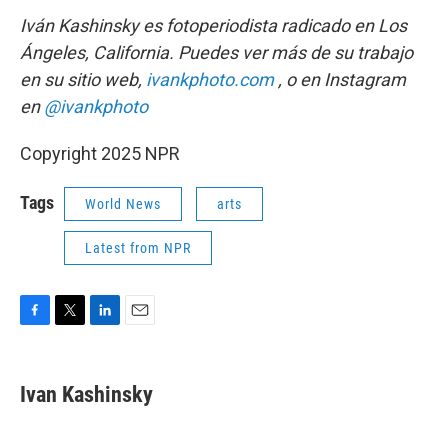
Iván Kashinsky es fotoperiodista radicado en Los
Ángeles, California. Puedes ver más de su trabajo
en su sitio web,
ivankphoto.com
, o en Instagram
en
@ivankphoto
Copyright 2025 NPR
Tags
World News
arts
Latest from NPR
F
T
L
E
a
w
i
m
c
i
n
a
e
t
k
i
Ivan Kashinsky
b
t
e
l
o
e
d
o
r
I