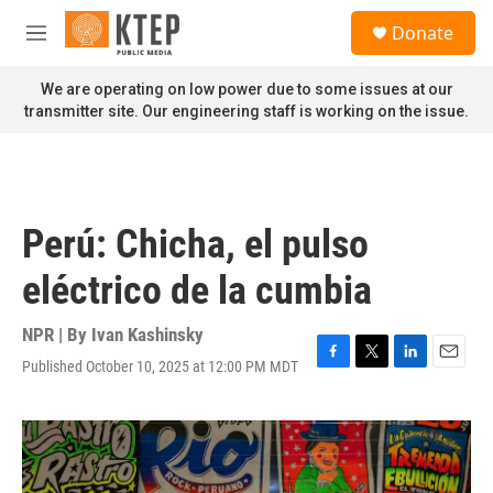
Skip to main content
S
Donate
e
M
a
e
r
n
We are operating on low power due to some issues at our
c
u
transmitter site. Our engineering staff is working on the issue.
h
u
e
r
y
Perú: Chicha, el pulso
eléctrico de la cumbia
NPR | By
Ivan Kashinsky
Published October 10, 2025 at 12:00 PM MDT
F
T
L
E
a
w
i
m
c
i
n
a
e
t
k
i
b
t
e
l
o
e
d