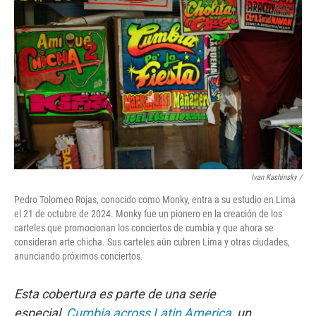
o
r
I
k
n
Ivan Kashinsky
/
Pedro Tolomeo Rojas, conocido como Monky, entra a su estudio en Lima
el 21 de octubre de 2024. Monky fue un pionero en la creación de los
carteles que promocionan los conciertos de cumbia y que ahora se
consideran arte chicha. Sus carteles aún cubren Lima y otras ciudades,
anunciando próximos conciertos.
Esta cobertura es parte de una serie
especial,
Cumbia across Latin America
, un