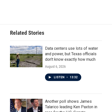
k
n
Related Stories
Data centers use lots of water
and power, but Texas officials
don't know exactly how much
August 6, 2026
LISTEN
•
13:32
Another poll shows James
Talarico leading Ken Paxton in