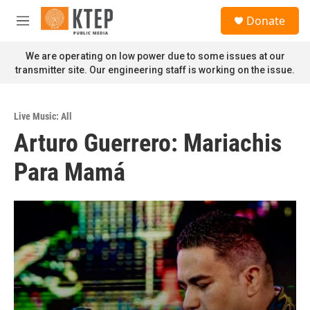
Skip to main content
S
Donate
e
M
a
e
r
n
We are operating on low power due to some issues at our
c
u
transmitter site. Our engineering staff is working on the issue.
h
u
e
Live Music: All
r
Arturo Guerrero: Mariachis
y
Para Mamá