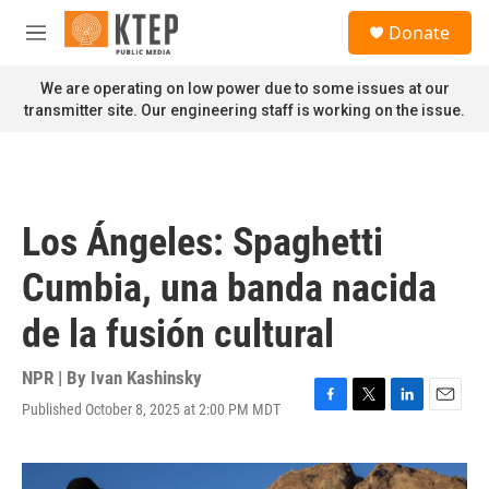
Skip to main content
S
Donate
e
M
a
e
r
n
We are operating on low power due to some issues at our
c
u
transmitter site. Our engineering staff is working on the issue.
h
u
e
r
y
Los Ángeles: Spaghetti
Cumbia, una banda nacida
de la fusión cultural
NPR | By
Ivan Kashinsky
Published October 8, 2025 at 2:00 PM MDT
F
T
L
E
a
w
i
m
c
i
n
a
e
t
k
i