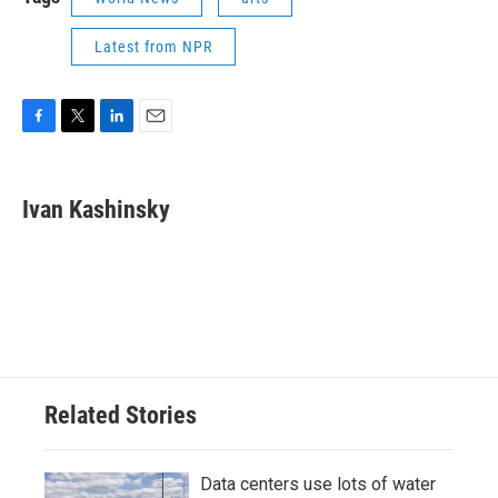
Latest from NPR
F
T
L
E
a
w
i
m
c
i
n
a
e
t
k
i
Ivan Kashinsky
b
t
e
l
o
e
d
o
r
I
k
n
Related Stories
Data centers use lots of water